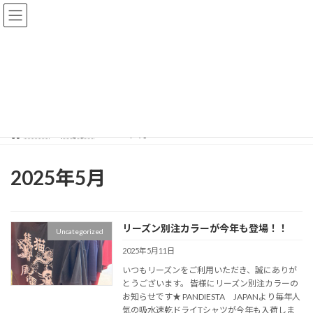
コ
ナ
ン
ビ
テ
ゲ
ン
ー
ツ
シ
へ
ョ
おしらせ
ス
ン
キ
に
ッ
移
プ
動
HOME
おしらせ
2025年5月
2025年5月
リーズン別注カラーが今年も登場！！
Uncategorized
2025年5月11日
いつもリーズンをご利用いただき、誠にありが
とうございます。 皆様にリーズン別注カラーの
お知らせです★ PANDIESTA JAPANより毎年人
気の吸水速乾ドライTシャツが今年も入荷しま