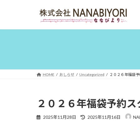
コ
ナ
ン
ビ
テ
ゲ
ン
ー
ツ
シ
へ
ョ
ス
ン
キ
に
ッ
移
プ
動
HOME
おしらせ
Uncategorized
２０２６年福袋予
２０２６年福袋予約ス
最
2025年11月28日
2025年11月16日
NA
終
更
新