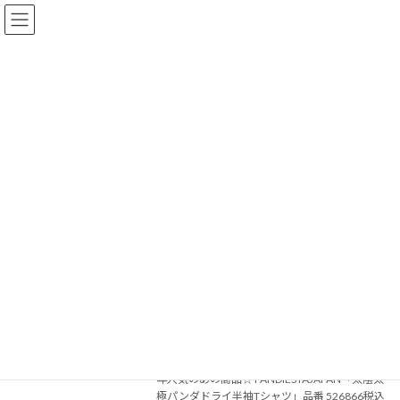
コ
ナ
ン
ビ
テ
ゲ
ン
ー
ツ
シ
へ
ョ
おしらせ
ス
ン
キ
に
ッ
移
プ
動
HOME
おしらせ
パンダ
パンダ
パンダドライ別注Tシャツが登場！！
Uncategorized
2026年6月6日
いつもリーズンをご利用いただき、誠にありが
とうございます。 今回ご紹介する別注商品は毎
年人気のあの商品☆ PANDIESTAJAPAN「太陰太
極パンダドライ半袖Tシャツ」品番 526866税込