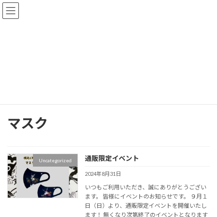
コ
ナ
ン
ビ
テ
ゲ
ン
ー
ツ
シ
へ
ョ
おしらせ
ス
ン
キ
に
ッ
移
プ
動
HOME
おしらせ
マスク
マスク
通販限定イベント
Uncategorized
2024年8月31日
いつもご利用いただき、誠にありがとうござい
ます。 皆様にイベントのお知らせです。 ９月１
日（日）より、通販限定イベントを開催いたし
ます！ 無くなり次第終了のイベントとなります