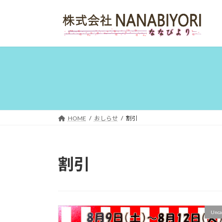
コ
ナ
ン
ビ
テ
ゲ
ン
ー
ツ
シ
へ
ョ
ス
ン
キ
に
ッ
移
プ
動
HOME
おしらせ
割引
割引
Unca