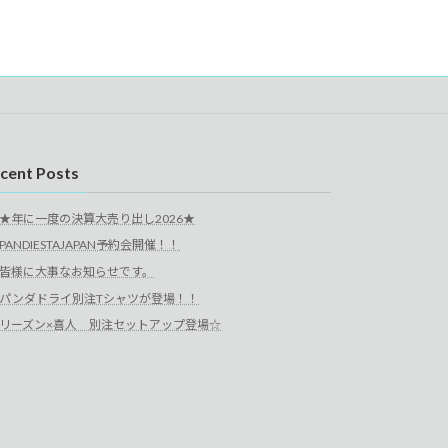
cent Posts
★年に一度の決算大売り出し2026★
PANDIESTAJAPAN予約会開催！！
皆様に大事なお知らせです。
パンダドライ別注Tシャツが登場！！
リーズン×喜人 別注セットアップ登場☆