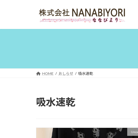
コ
ナ
ン
ビ
テ
ゲ
ン
ー
ツ
シ
へ
ョ
ス
ン
キ
に
ッ
移
プ
動
HOME
おしらせ
吸水速乾
吸水速乾
Unca