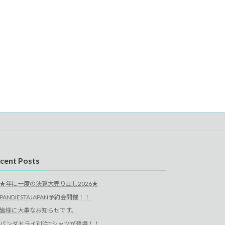
cent Posts
★年に一度の決算大売り出し2026★
PANDIESTAJAPAN予約会開催！！
皆様に大事なお知らせです。
パンダドライ別注Tシャツが登場！！