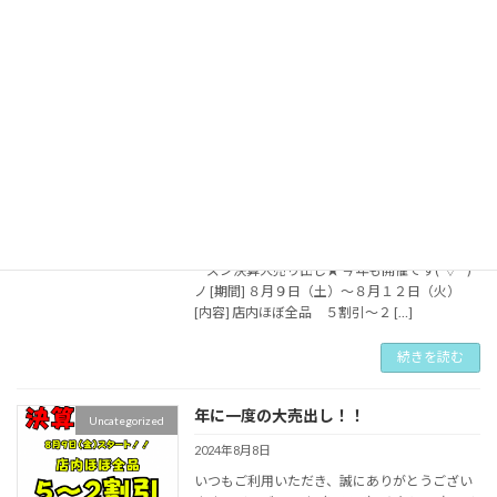
日（金）～８月１１日（火） [内容]店内ほぼ全
品 ５割引～２割引！！※エフ商会、小物１割
[…]
続きを読む
決算大売り出し2025
Uncategorized
2025年8月8日
いつもご利用いただき、誠にありがとうござい
ます。 リーズンです（＞∀＜） ★年に一度のリ
ーズン決算大売り出し★ 今年も開催です(´▽`*)
ノ [期間] ８月９日（土）～８月１２日（火）
[内容] 店内ほぼ全品 ５割引～２ […]
続きを読む
年に一度の大売出し！！
Uncategorized
2024年8月8日
いつもご利用いただき、誠にありがとうござい