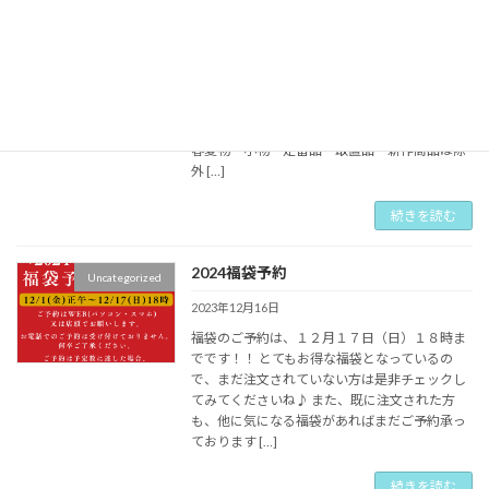
冬物最終大処分市
Uncategorized
2024年2月2日
いつもご利用頂き、誠にありがとうございま
す。 皆様にイベントのご案内です♪ ☆冬物最終
大処分市☆ 期間：２月３日（土）～２月１２日
（祝） 冬物全品２～６割引きとなります！！ ※
春夏物・小物・定番品・取置品・新作商品は除
外 […]
続きを読む
2024福袋予約
Uncategorized
2023年12月16日
福袋のご予約は、１２月１７日（日）１８時ま
でです！！ とてもお得な福袋となっているの
で、まだ注文されていない方は是非チェックし
てみてくださいね♪ また、既に注文された方
も、他に気になる福袋があればまだご予約承っ
ております […]
続きを読む