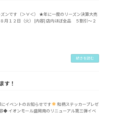
ーズンです（＞∀＜） ★年に一度のリーズン決算大売
）～８月１２日（火） [内容] 店内ほぼ全品 ５割引～２
続きを読む
ます！
様にイベントのお知らせです
和柄ステッカープレゼ
内容◆ イオンモール盛岡南のリニューアル第三弾イベ