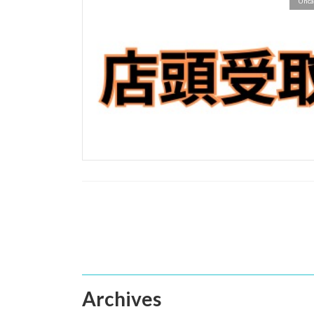
Unca
投
稿
の
ペ
Archives