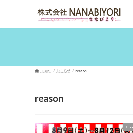
コ
ナ
ン
ビ
テ
ゲ
ン
ー
ツ
シ
へ
ョ
ス
ン
キ
に
ッ
移
プ
動
HOME
おしらせ
reason
reason
Unca