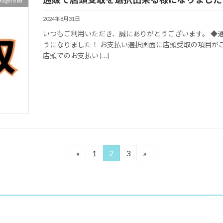
tegorized
2024年8月31日
いつもご利用いただき、誠にありがとうございます。 ◆
うになりました！ お支払い選択画面に店頭受取の項目が
店頭でのお支払い […]
«
1
2
3
»
固
固
固
定
定
定
ペ
ペ
ペ
ー
ー
ー
ジ
ジ
ジ