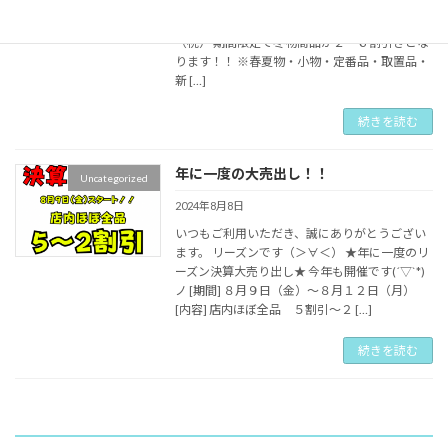
す。 皆様にイベントのご案内です♪ ☆冬物最終
大処分市☆ 期間：２月１日（土）～２月１１日
（祝） 期間限定で冬物商品が２～６割引きとな
ります！！ ※春夏物・小物・定番品・取置品・
新 […]
続きを読む
年に一度の大売出し！！
Uncategorized
2024年8月8日
いつもご利用いただき、誠にありがとうござい
ます。 リーズンです（＞∀＜） ★年に一度のリ
ーズン決算大売り出し★ 今年も開催です(´▽`*)
ノ [期間] ８月９日（金）～８月１２日（月）
[内容] 店内ほぼ全品 ５割引～２ […]
続きを読む