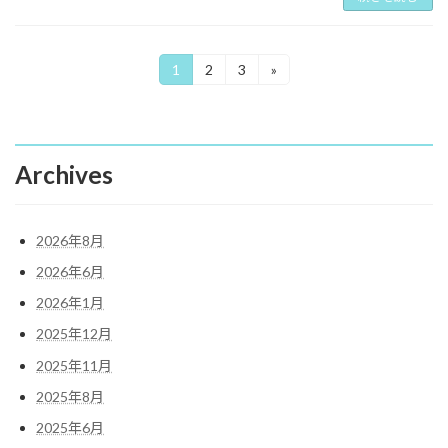
投
1
2
3
»
固
固
固
定
定
定
稿
ペ
ペ
ペ
ー
ー
ー
の
ジ
ジ
ジ
ペ
Archives
ー
ジ
2026年8月
送
2026年6月
り
2026年1月
2025年12月
2025年11月
2025年8月
2025年6月