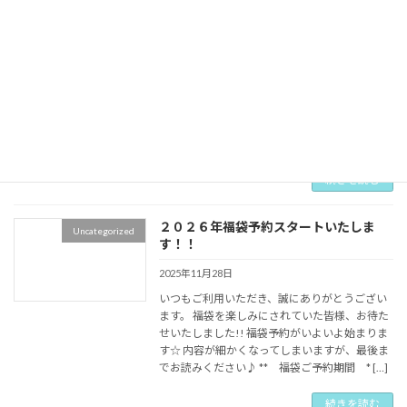
間中のイベント、特典のご案内です。
2025年12月30日
いつもリーズンをご利用いただき、誠にありが
とうございます！ 今年も残すところあとわずか
となりました。 本年も多くのお客様にご来店い
ただき、心より感謝申し上げます。来年もより
一層、皆様にご満足いただけるお店作りに励ん
でまい […]
続きを読む
２０２６年福袋予約スタートいたしま
Uncategorized
す！！
2025年11月28日
いつもご利用いただき、誠にありがとうござい
ます。 福袋を楽しみにされていた皆様、お待た
せいたしました!! 福袋予約がいよいよ始まりま
す☆ 内容が細かくなってしまいますが、最後ま
でお読みください♪ ** 福袋ご予約期間 * […]
続きを読む