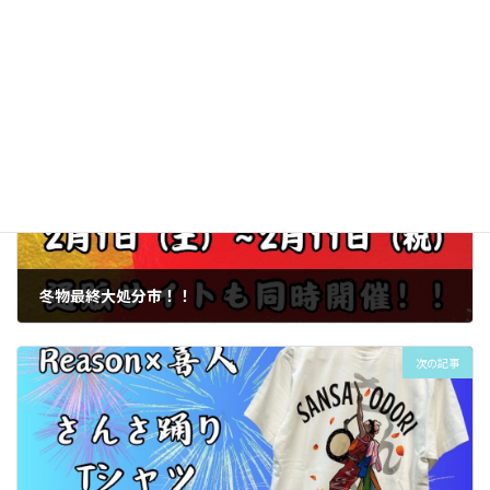
reason
ドライTシャツ
パンダ
パンデェイスタジャパン
リーズン
別注
和柄
限定
前の記事
冬物最終大処分市！！
2025年1月31日
次の記事